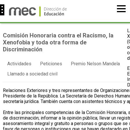
L
Comisión Honoraria contra el Racismo, la
X
Xenofobia y toda otra forma de
(
o
Discriminación
c
d
Actividades
Peticiones
Premio Nelson Mandela
E
Llamado a sociedad civil
E
I
D
Relaciones Exteriores y tres representantes de Organizacion
Presidente de la República. La Secretaría de Derechos Humano
secretaría jurídica. También cuenta con asistentes técnicos y 
Entre las principales competencias de la Comisión Honoraria, se
de discriminación; informar a la opinión pública; llevar un regis
asesoramiento integral y gratuito a personas o grupos que se 
favor de personas o instituciones que se hayan destacado en la