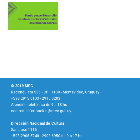
© 2019 MEC
Reconquista 535 - CP 11100 - Montevideo, Uruguay
+598 2915 0103 - 2915 0203
Atención telefónica de 9 a 18 hs.
centrodeinformacion@mec.gub.uy
Dirección Nacional de Cultura
San José 1116
+598 2908 6740 - 2908 6950 de 9 a 17 hs.