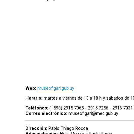
Web:
museofigari.gub.uy
Horario:
martes a viernes de 13 a 18 h y sábados de 1
Teléfonos:
(+598) 2915 7065 - 2915 7256 - 2916 7031
Correo electrónico:
museofigari@mec.gub.uy
Dirección:
Pablo Thiago Rocca
Administración:
Nelly Mozzo y Paula Perna