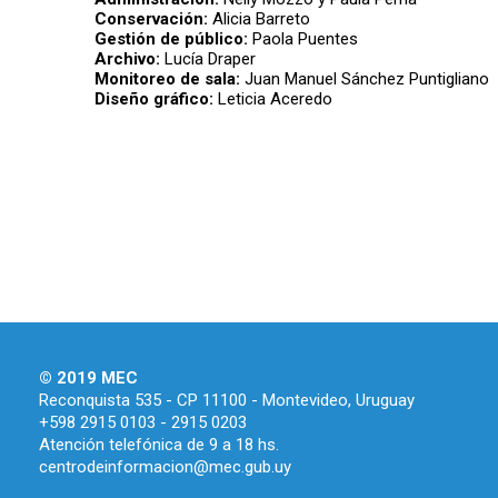
Conservación:
Alicia Barreto
Gestión de público:
Paola Puentes
Archivo:
Lucía Draper
Monitoreo de sala:
Juan Manuel Sánchez Puntigliano
Diseño gráfico:
Leticia Aceredo
© 2019 MEC
Reconquista 535 - CP 11100 - Montevideo, Uruguay
+598 2915 0103 - 2915 0203
Atención telefónica de 9 a 18 hs.
centrodeinformacion@mec.gub.uy