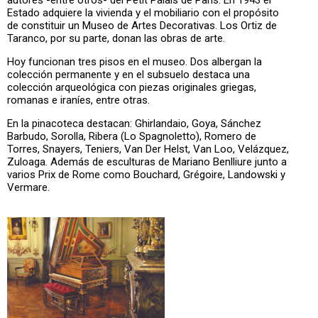
autores -entre otros- del Petit Palais de Paris. En 1943 el
Estado adquiere la vivienda y el mobiliario con el propósito
de constituir un Museo de Artes Decorativas. Los Ortiz de
Taranco, por su parte, donan las obras de arte.
Hoy funcionan tres pisos en el museo. Dos albergan la
colección permanente y en el subsuelo destaca una
colección arqueológica con piezas originales griegas,
romanas e iraníes, entre otras.
En la pinacoteca destacan: Ghirlandaio, Goya, Sánchez
Barbudo, Sorolla, Ribera (Lo Spagnoletto), Romero de
Torres, Snayers, Teniers, Van Der Helst, Van Loo, Velázquez,
Zuloaga. Además de esculturas de Mariano Benlliure junto a
varios Prix de Rome como Bouchard, Grégoire, Landowski y
Vermare.