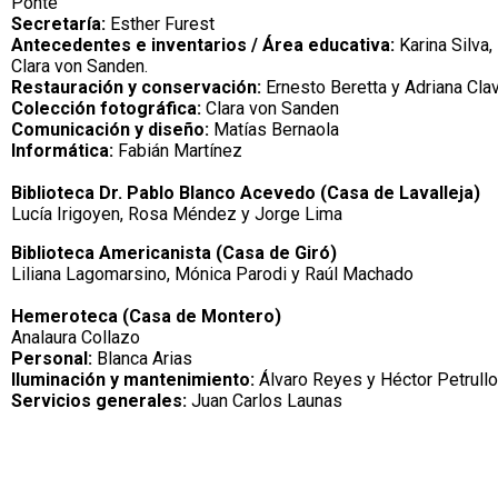
Ponte
Secretaría:
Esther Furest
Antecedentes e inventarios / Área educativa:
Karina Silva
Clara von Sanden.
Restauración y conservación:
Ernesto Beretta y Adriana Clav
Colección fotográfica:
Clara von Sanden
Comunicación y diseño:
Matías Bernaola
Informática:
Fabián Martínez
Biblioteca Dr. Pablo Blanco Acevedo (Casa de Lavalleja)
Lucía Irigoyen, Rosa Méndez y Jorge Lima
Biblioteca Americanista (Casa de Giró)
Liliana Lagomarsino, Mónica Parodi y Raúl Machado
Hemeroteca (Casa de Montero)
Analaura Collazo
Personal:
Blanca Arias
Iluminación y mantenimiento:
Álvaro Reyes y Héctor Petrullo
Servicios generales:
Juan Carlos Launas