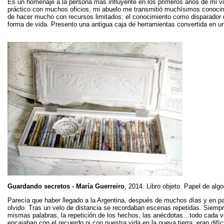
Es un homenaje a la persona más influyente en los primeros años de mi vid
práctico con muchos oficios, mi abuelo me transmitió muchísimos conocim
de hacer mucho con recursos limitados: el conocimiento como disparador de
forma de vida. Presento una antigua caja de herramientas convertida en un
Guardando secretos - María Guerreiro
, 2014. Libro objeto. Papel de alg
Parecía que haber llegado a la Argentina, después de muchos días y en pa
olvido. Tras un velo de distancia se recordaban escenas repetidas. Siempr
mismas palabras, la repetición de los hechos, las anécdotas…todo cada ve
encajaban con el recuerdo ni con nuestra vida en la nueva tierra, eran difíc