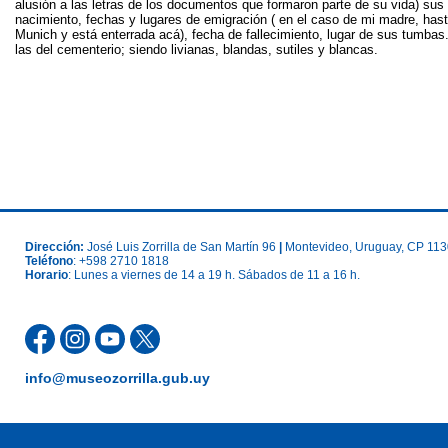
alusión a las letras de los documentos que formaron parte de su vida) sus 
nacimiento, fechas y lugares de emigración ( en el caso de mi madre, has
Munich y está enterrada acá), fecha de fallecimiento, lugar de sus tumbas.
las del cementerio; siendo livianas, blandas, sutiles y blancas.
Dirección:
José Luis Zorrilla de San Martín 96
|
Montevideo, Uruguay, CP 11
Teléfono
: +598 2710 1818
Horario
: Lunes a viernes de 14 a 19 h. Sábados de 11 a 16 h.
info@museozorrilla.gub.uy